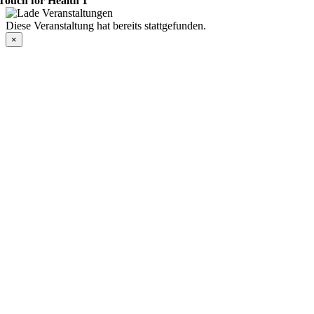
Touch for Health 1
Diese Veranstaltung hat bereits stattgefunden.
×