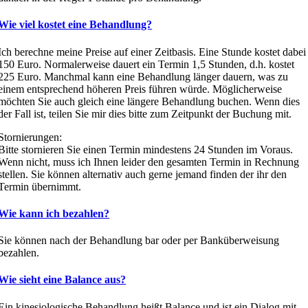
Wie viel kostet eine Behandlung?
Ich berechne meine Preise auf einer Zeitbasis. Eine Stunde kostet dabei
150 Euro. Normalerweise dauert ein Termin 1,5 Stunden, d.h. kostet
225 Euro. Manchmal kann eine Behandlung länger dauern, was zu
einem entsprechend höheren Preis führen würde. Möglicherweise
möchten Sie auch gleich eine längere Behandlung buchen. Wenn dies
der Fall ist, teilen Sie mir dies bitte zum Zeitpunkt der Buchung mit.
Stornierungen:
Bitte stornieren Sie einen Termin mindestens 24 Stunden im Voraus.
Wenn nicht, muss ich Ihnen leider den gesamten Termin in Rechnung
stellen. Sie können alternativ auch gerne jemand finden der ihr den
Termin übernimmt.
Wie kann ich bezahlen?
Sie können nach der Behandlung bar oder per Banküberweisung
bezahlen.
Wie sieht eine Balance aus?
Ein kinesiologische Behandlung heißt Balance und ist ein Dialog mit