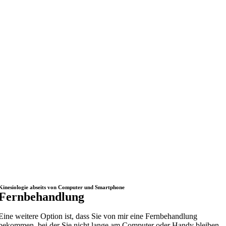
Kinesiologie abseits von Computer und Smartphone
Fernbehandlung
Eine weitere Option ist, dass Sie von mir eine Fernbehandlung
bekommen, bei der Sie nicht lange am Computer oder Handy bleiben