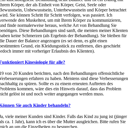
Ihrem Körper, der als Einheit von Körper, Geist, Seele oder
Bewusstsein, Unbewusstsein, Unterbewusstsein und Körper betrachtet
wird. Sie können Schritt für Schritt verfolgen, was passiert. Ich
verwende den Muskeltest, um mit Ihrem Körper zu kommunizieren,
und finde normalerweise heraus, welche Art von Behandlung Sie
benötigen. Diese Behandlungen sind sanft, die meisten meiner Klienten
haben keine Schmerzen (als Ergebnis der Behandlung). Sie bleiben für
die Dauer der Balance angezogen (es sei denn, es gibt einen
bestimmten Grund, ein Kleidungsstück zu entfernen, dies geschieht
jedoch immer mit vorheriger Erlaubnis des Klienten).
Funktioniert Kinesiologie für alle?
19 von 20 Kunden berichten, nach den Behandlungen offensichtliche
Verbesserungen erfahren zu haben. Meistens sind diese Verbesserunge
nachhaltig zu spüren. Sollte es zu einem erneuten Auftreten des
Problems kommen, wäre dies ein Hinweis darauf, dass das Problem
nicht gelöst ist und noch weiter angegangen werden muss.
Können Sie auch Kinder behandeln?
Ja, viele meiner Kunden sind Kinder. Falls das Kind zu jung ist (jünger
als ca. 1 Jahr), kann ich es über die Mutter ausgleichen. Bitte rufen Sie
mich an um die Einzelheiten zu besprechen.