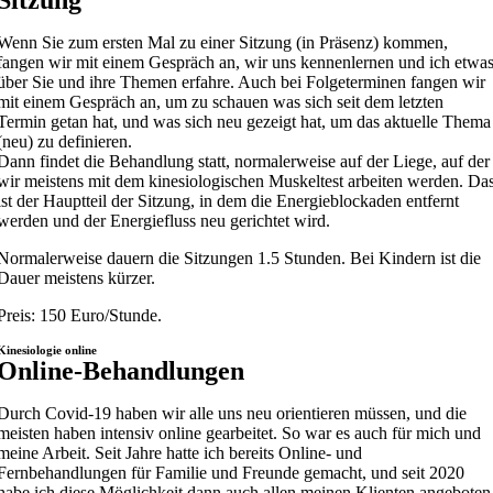
Sitzung
Wenn Sie zum ersten Mal zu einer Sitzung (in Präsenz) kommen,
fangen wir mit einem Gespräch an, wir uns kennenlernen und ich etwa
über Sie und ihre Themen erfahre. Auch bei Folgeterminen fangen wir
mit einem Gespräch an, um zu schauen was sich seit dem letzten
Termin getan hat, und was sich neu gezeigt hat, um das aktuelle Thema
(neu) zu definieren.
Dann findet die Behandlung statt, normalerweise auf der Liege, auf der
wir meistens mit dem kinesiologischen Muskeltest arbeiten werden. Da
ist der Hauptteil der Sitzung, in dem die Energieblockaden entfernt
werden und der Energiefluss neu gerichtet wird.
Normalerweise dauern die Sitzungen 1.5 Stunden. Bei Kindern ist die
Dauer meistens kürzer.
Preis: 150 Euro/Stunde.
Kinesiologie online
Online-Behandlungen
Durch Covid-19 haben wir alle uns neu orientieren müssen, und die
meisten haben intensiv online gearbeitet. So war es auch für mich und
meine Arbeit. Seit Jahre hatte ich bereits Online- und
Fernbehandlungen für Familie und Freunde gemacht, und seit 2020
habe ich diese Möglichkeit dann auch allen meinen Klienten angeboten