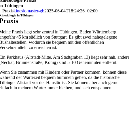
Kinesiologie Praxis
in Tübingen
Praxis
kinesiomaster-gb
2025-06-04T18:24:26+02:00
Kinesiologie in Tübingen
Praxis
Meine Praxis liegt sehr zentral in Tübingen, Baden Württemberg,
ungefähr 45 km südlich von Stuttgart. Es gibt zwei nahegelegene
Bushaltestellen, wodurch sie bequem mit den öffentlichen
Verkehrsmitteln zu erreichen ist.
Ein Parkhaus (Altstadt-Mitte, Am Stadtgraben 13) liegt sehr nah, ander
(Neckar, Brunnenstraße, König) sind 5-10 Geheminuten entfernt.
Wenn Sie zusammen mit Kindern oder Partner kommen, können diese
während der Wartezeit bequem bummeln gehen, da die historische
Tübinger Altstadt vor der Haustür ist. Sie können aber auch gerne
einfach in meinem Wartezimmer bleiben, und sich entspannen.