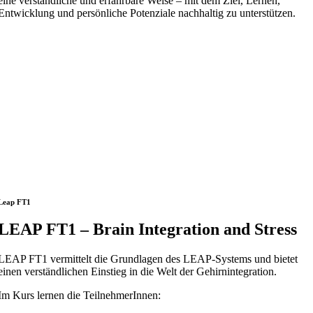
eine verständliche und erfahrbare Weise – mit dem Ziel, Lernen,
Entwicklung und persönliche Potenziale nachhaltig zu unterstützen.
Leap FT1
LEAP FT1 – Brain Integration and Stress
LEAP FT1 vermittelt die Grundlagen des LEAP-Systems und bietet
einen verständlichen Einstieg in die Welt der Gehirnintegration.
Im Kurs lernen die TeilnehmerInnen: