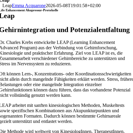
Leap
Leap
Emma Acquarone
2026-05-08T19:01:58+02:00
Life Enhancement Akupressur-Protokolle
Leap
Gehirnintegration und Potenzialentfaltung
Dr. Charles Krebs
entwickelte LEAP (Learning Enhancement
Advanced Program) aus der Verbindung von Gehirnforschung,
Kinesiologie und praktischer Erfahrung. Ziel von LEAP ist es, die
Zusammenarbeit verschiedener Gehirnbereiche zu unterstützen und
Stress im Nervensystem zu reduzieren.
Oft können Lern-, Konzentrations- oder Koordinationsschwierigkeiten
nicht allein durch mangelnde Fähigkeiten erklärt werden. Stress, früher
Belastungen oder eine mangelnde Integration einzelner
Gehirnfunktionen können dazu führen, dass das vorhandene Potenzial
nicht vollständig genutzt werden kann.
LEAP arbeitet mit sanften kinesiologischen Methoden, Muskeltests
sowie spezifischen Kombinationen aus Akupunkturpunkten und
sogenannten Formaten. Dadurch können bestimmte Gehirnareale
gezielt unterstützt und entlastet werden.
Die Methode wird weltweit von KinesiologInnen, TherapeutInnen,