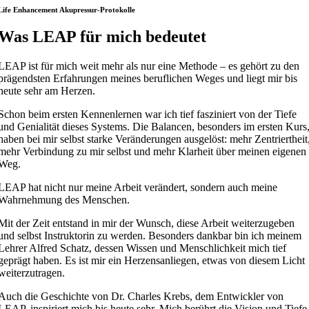
Life Enhancement Akupressur-Protokolle
Was LEAP für mich bedeutet
LEAP ist für mich weit mehr als nur eine Methode – es gehört zu den
prägendsten Erfahrungen meines beruflichen Weges und liegt mir bis
heute sehr am Herzen.
Schon beim ersten Kennenlernen war ich tief fasziniert von der Tiefe
und Genialität dieses Systems. Die Balancen, besonders im ersten Kurs
haben bei mir selbst starke Veränderungen ausgelöst: mehr Zentriertheit
mehr Verbindung zu mir selbst und mehr Klarheit über meinen eigenen
Weg.
LEAP hat nicht nur meine Arbeit verändert, sondern auch meine
Wahrnehmung des Menschen.
Mit der Zeit entstand in mir der Wunsch, diese Arbeit weiterzugeben
und selbst Instruktorin zu werden. Besonders dankbar bin ich meinem
Lehrer Alfred Schatz, dessen Wissen und Menschlichkeit mich tief
geprägt haben. Es ist mir ein Herzensanliegen, etwas von diesem Licht
weiterzutragen.
Auch die Geschichte von Dr. Charles Krebs, dem Entwickler von
LEAP, inspiriert mich bis heute sehr. Mich berührt die Vision und Tiefe