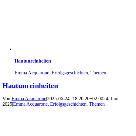
Hautunreinheiten
Emma Acquarone
,
Erfolgsgeschichten
,
Themen
Hautunreinheiten
Von
Emma Acquarone
|
2025-06-24T18:20:20+02:00
24. Juni
2025
|
Emma Acquarone
,
Erfolgsgeschichten
,
Themen
|