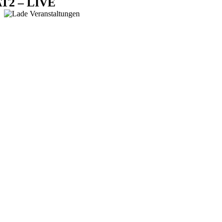
T2 – LIVE